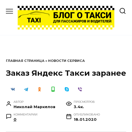
Перейти
к
содержанию
ГЛАВНАЯ СТРАНИЦА
»
НОВОСТИ СЕРВИСА
Заказ Яндекс Такси заранее
АВТОР
ПРОСМОТРОВ
Николай Маркелов
3.4к.
КОММЕНТАРИИ
ОПУБЛИКОВАНО
0
18.01.2020