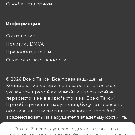
Служба поддержки
Информация
Соглашение
Политика DMCA
Правообладателям
Отказ от ответственности
© 2026 Все о Такси. Все права защищены.
Копирование материалов разрешено только с
указанием прямой активной гиперссылкой на
первоисточник в виде: "источник:
Все о Такси
"
При обнаружении нарушений, будут отправлены
официальные письменные жалобы с просьбой
воздействовать на нарушителя владельцу хостинга,
на котором расположен сайт-нарушитель, а также в
Этот сайт использует cookie для хранения данных.
поисковые системы Яндекс и Google.
Продолжая использовать сайт, Вы даете свое согласие на