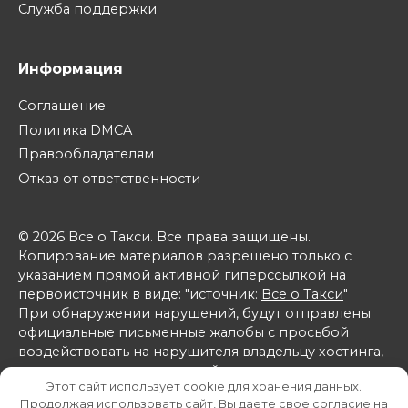
Служба поддержки
Информация
Соглашение
Политика DMCA
Правообладателям
Отказ от ответственности
© 2026 Все о Такси. Все права защищены.
Копирование материалов разрешено только с
указанием прямой активной гиперссылкой на
первоисточник в виде: "источник:
Все о Такси
"
При обнаружении нарушений, будут отправлены
официальные письменные жалобы с просьбой
воздействовать на нарушителя владельцу хостинга,
на котором расположен сайт-нарушитель, а также в
Этот сайт использует cookie для хранения данных.
поисковые системы Яндекс и Google.
Продолжая использовать сайт, Вы даете свое согласие на